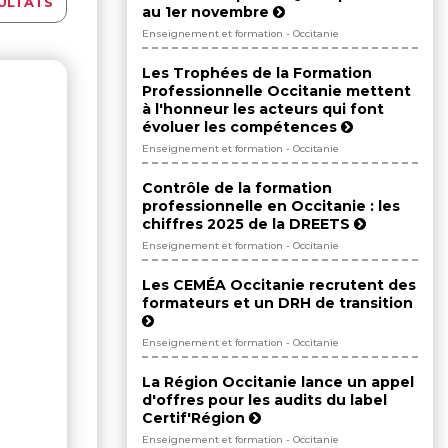
ULTATS
au 1er novembre
Enseignement et formation - Occitanie
Les Trophées de la Formation
Professionnelle Occitanie mettent
à l'honneur les acteurs qui font
évoluer les compétences
Enseignement et formation - Occitanie
Contrôle de la formation
professionnelle en Occitanie : les
chiffres 2025 de la DREETS
Enseignement et formation - Occitanie
Les CEMÉA Occitanie recrutent des
formateurs et un DRH de transition
Enseignement et formation - Occitanie
La Région Occitanie lance un appel
d'offres pour les audits du label
Certif'Région
Enseignement et formation - Occitanie