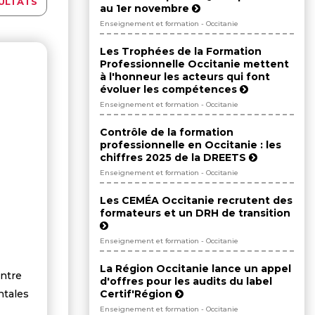
ULTATS
au 1er novembre
Enseignement et formation - Occitanie
Les Trophées de la Formation
Professionnelle Occitanie mettent
à l'honneur les acteurs qui font
évoluer les compétences
Enseignement et formation - Occitanie
Contrôle de la formation
professionnelle en Occitanie : les
chiffres 2025 de la DREETS
Enseignement et formation - Occitanie
Les CEMÉA Occitanie recrutent des
formateurs et un DRH de transition
Enseignement et formation - Occitanie
La Région Occitanie lance un appel
ntre
d'offres pour les audits du label
Certif'Région
ntales
Enseignement et formation - Occitanie