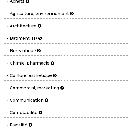
- Achats
- Agriculture, environnement
- Architecture
- Bâtiment TP
- Bureautique
- Chimie, pharmacie
- Coiffure, esthétique
- Commercial, marketing
- Communication
- Comptabilité
- Fiscalité