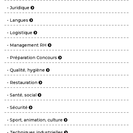
- Juridique
- Langues
- Logistique
- Management RH
- Préparation Concours
- Qualité, hygiène
- Restauration
- Santé, social
- Sécurité
- Sport, animation, culture
- Techniques industrielles