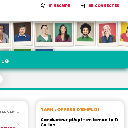
S'INSCRIRE
SE CONNECTER
IE
TARN : OFFRES D'EMPLOI
RNAIS ...
Conducteur pl/spl - en benne tp
Gaillac