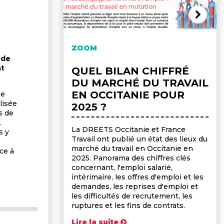
ZOOM
 de
at
QUEL BILAN CHIFFRÉ
DU MARCHÉ DU TRAVAIL
EN OCCITANIE POUR
ne
lisée
2025 ?
s de
.
La DREETS Occitanie et France
s y
Travail ont publié un état des lieux du
marché du travail en Occitanie en
âce à
2025. Panorama des chiffres clés
concernant, l'emploi salarié,
intérimaire, les offres d'emploi et les
demandes, les reprises d'emploi et
les difficultés de recrutement, les
ruptures et les fins de contrats.
Lire la suite