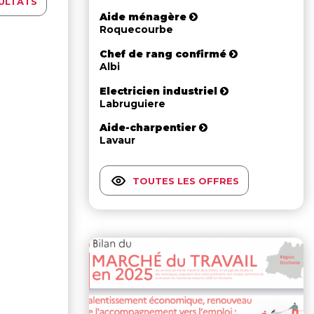
ULTATS
Aide ménagère
Roquecourbe
Chef de rang confirmé
Albi
Electricien industriel
Labruguiere
Aide-charpentier
Lavaur
TOUTES LES OFFRES