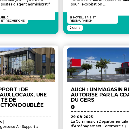
 postes d'agent administratif
pour l’exploitation ...
 ...
UBLIC,
HÔTELLERIE ET
É ET RECHERCHE
RESTAURATION
GERS
PPORT : DE
AUCH : UN MAGASIN B
AUX LOCAUX, UNE
AUTORISÉ PAR LA CD
ITÉ DE
DU GERS
CTION DOUBLÉE
29-08-2025
|
La Commission Départementale
25
|
d’Aménagement Commercial (
 gersoise Air Support a