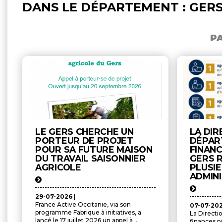
DANS LE DÉPARTEMENT : GER
P
LE GERS CHERCHE UN
LA DIR
PORTEUR DE PROJET
DÉPAR
POUR SA FUTURE MAISON
FINAN
DU TRAVAIL SAISONNIER
GERS 
AGRICOLE
PLUSI
ADMIN
29-07-2026
|
France Active Occitanie, via son
07-07-20
programme Fabrique à initiatives, a
La Directi
lancé le 17 juillet 2026 un appel à ...
finances p