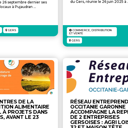
du Gers, réunie le 26 juin 2025 à .
e 26 septembre dernier ses
ocaux à Pujaudran ...
GERS
COMMERCE, DISTRIBUTION
ET VENTE
GERS
NTRES DE LA
RÉSEAU ENTREPREN
TION ALIMENTAIRE
OCCITANIE GARONNE
L À PROJETS DANS
ACCOMPAGNE LA REP
S, AVANT LE 23
DE 2 ENTREPRISES
GERSOISES : AGRI LOI
32 ET MAISON TÊTE.