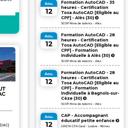
Formation AutoCAD - 35
Aou.
heures - Certification
12
Tosa AutoCAD [Eligible au
CPF] - Alès (30)
SCOP Mine de talents - Alès
Formation AutoCAD - 28
Aou.
heures - Certification
12
Tosa AutoCAD [Eligible au
CPF] - Formation
individuelle à Alès (30)
SCOP Mine de talents - Alès
Formation AutoCAD - 28
Aou.
heures - Certification
12
Tosa AutoCAD [Eligible au
CPF] - Formation
UT
individuelle à Bagnols-sur-
AC
Cèze (30)
SCOP Mine de talents - Alès
CAP - Accompagnant
Aou.
éducatif petite enfance
12
CDAC)
GRETA-CFA Gard - Lozère - Nîmes