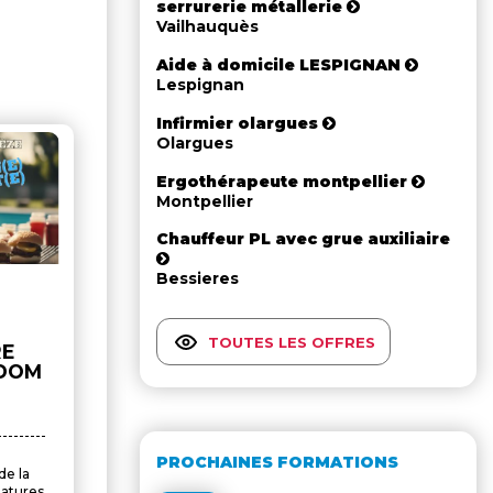
serrurerie métallerie
Vailhauquès
Aide à domicile LESPIGNAN
Lespignan
Infirmier olargues
Olargues
Ergothérapeute montpellier
Montpellier
Chauffeur PL avec grue auxiliaire
Bessieres
TOUTES LES OFFRES
RE
NDOM
PROCHAINES FORMATIONS
e la
datures