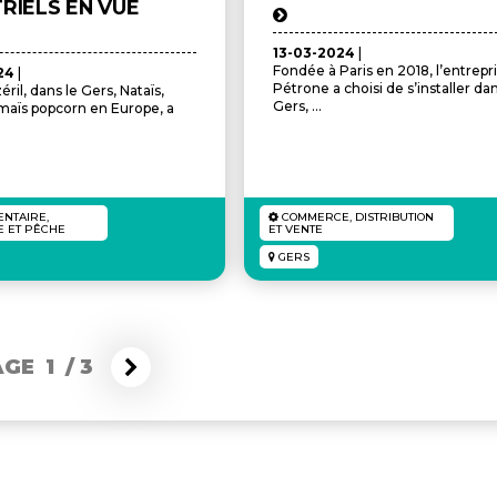
RIELS EN VUE
13-03-2024
|
Fondée à Paris en 2018, l’entrepr
24
|
Pétrone a choisi de s’installer dan
ril, dans le Gers, Nataïs,
Gers, ...
maïs popcorn en Europe, a
NTAIRE,
COMMERCE, DISTRIBUTION
E ET PÊCHE
ET VENTE
GERS
AGE 1
/
3