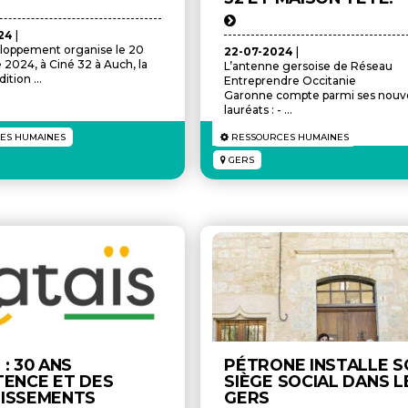
024
|
loppement organise le 20
22-07-2024
|
2024, à Ciné 32 à Auch, la
L’antenne gersoise de Réseau
ition ...
Entreprendre Occitanie
Garonne compte parmi ses nou
lauréats : - ...
ES HUMAINES
RESSOURCES HUMAINES
GERS
 : 30 ANS
PÉTRONE INSTALLE S
TENCE ET DES
SIÈGE SOCIAL DANS L
TISSEMENTS
GERS