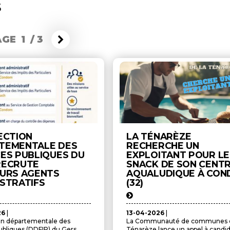
S
AGE 1
/
3
ECTION
LA TÉNARÈZE
TEMENTALE DES
RECHERCHE UN
CES PUBLIQUES DU
EXPLOITANT POUR LE
RECRUTE
SNACK DE SON CENT
EURS AGENTS
AQUALUDIQUE À CO
ISTRATIFS
(32)
26
|
13-04-2026
|
on départementale des
La Communauté de communes d
ubliques (DDFIP) du Gers
Ténarèze lance un appel à candi