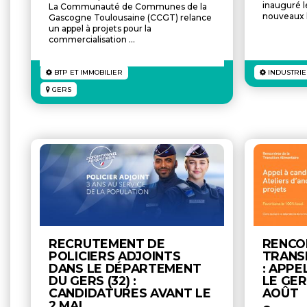
inauguré l
La Communauté de Communes de la
nouveaux l
Gascogne Toulousaine (CCGT) relance
un appel à projets pour la
commercialisation ...
BTP ET IMMOBILIER
INDUSTRIE
GERS
RECRUTEMENT DE
RENCO
POLICIERS ADJOINTS
TRANSI
DANS LE DÉPARTEMENT
: APPE
DU GERS (32) :
LE GER
CANDIDATURES AVANT LE
AOÛT
2 MAI