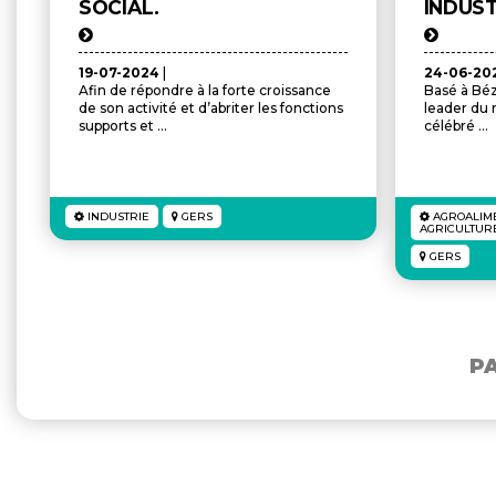
SOCIAL.
INDUST
19-07-2024
|
24-06-20
Afin de répondre à la forte croissance
Basé à Bézé
de son activité et d’abriter les fonctions
leader du 
supports et ...
célébré ...
INDUSTRIE
GERS
AGROALIME
AGRICULTUR
GERS
P