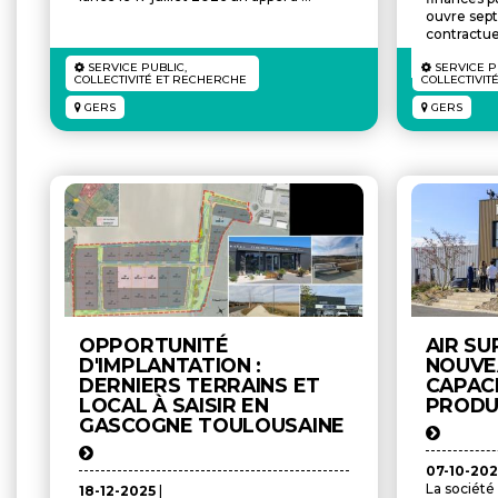
ouvre sept
contractuel,
SERVICE PUBLIC,
SERVICE P
COLLECTIVITÉ ET RECHERCHE
COLLECTIVIT
GERS
GERS
OPPORTUNITÉ
AIR SU
D'IMPLANTATION :
NOUVE
DERNIERS TERRAINS ET
CAPAC
LOCAL À SAISIR EN
PRODU
GASCOGNE TOULOUSAINE
07-10-20
La société
18-12-2025
|