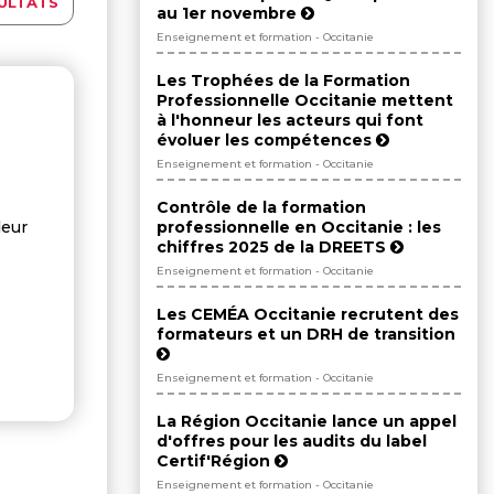
ULTATS
au 1er novembre
Enseignement et formation - Occitanie
Les Trophées de la Formation
Professionnelle Occitanie mettent
à l'honneur les acteurs qui font
évoluer les compétences
Enseignement et formation - Occitanie
Contrôle de la formation
professionnelle en Occitanie : les
deur
chiffres 2025 de la DREETS
Enseignement et formation - Occitanie
Les CEMÉA Occitanie recrutent des
formateurs et un DRH de transition
Enseignement et formation - Occitanie
La Région Occitanie lance un appel
d'offres pour les audits du label
Certif'Région
Enseignement et formation - Occitanie