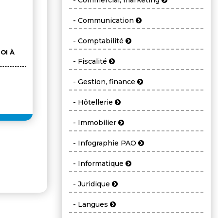
- Commercial, marketing
- Communication
DÉVELOPPER SON
PRÉVENIR 
- Comptabilité
LEADERSHIP
SON STRES
OI À
MONTPELL
- Fiscalité
OCT.
SEP.
08
01
- Gestion, finance
- Hôtellerie
- Immobilier
- Infographie PAO
- Informatique
- Juridique
- Langues