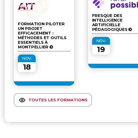
FRESQUE DES
INTELLIGENCE
FORMATION PILOTER
ARTIFICIELLE
UN PROJET
PÉDAGOGIQUES
EFFICACEMENT :
MÉTHODES ET OUTILS
NOV.
ESSENTIELS À
MONTPELLIER
19
NOV.
18
TOUTES LES FORMATIONS